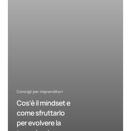
tua
azienda
Consigli per imprenditori
Cos’è il mindset e
come sfruttarlo
per evolvere la