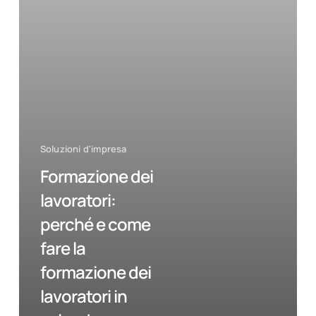
dei
lavoratori
in
azienda
Soluzioni d'impresa
Formazione dei
lavoratori:
perché e come
fare la
formazione dei
lavoratori in