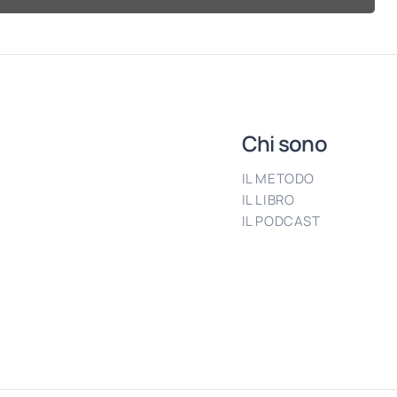
Chi sono
IL METODO
IL LIBRO
IL PODCAST