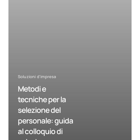
al
colloquio
di
selezione.
Soluzioni d'impresa
Metodi e
tecniche per la
selezione del
personale: guida
al colloquio di